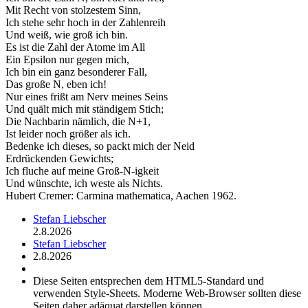
Mit Recht von stolzestem Sinn,
Ich stehe sehr hoch in der Zahlenreih
Und weiß, wie groß ich bin.
Es ist die Zahl der Atome im All
Ein Epsilon nur gegen mich,
Ich bin ein ganz besonderer Fall,
Das große N, eben ich!
Nur eines frißt am Nerv meines Seins
Und quält mich mit ständigem Stich;
Die Nachbarin nämlich, die N+1,
Ist leider noch größer als ich.
Bedenke ich dieses, so packt mich der Neid
Erdrückenden Gewichts;
Ich fluche auf meine Groß-N-igkeit
Und wünschte, ich weste als Nichts.
Hubert Cremer: Carmina mathematica, Aachen 1962.
Stefan Liebscher
2.8.2026
Stefan Liebscher
2.8.2026
Diese Seiten entsprechen dem HTML5-Standard und
verwenden Style-Sheets. Moderne Web-Browser sollten diese
Seiten daher adäquat darstellen können.