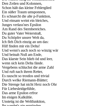
Den Zeilen und Kolonnen,
Schon hält das kleine Fehlerglied
Ein süßer Traum umsponnen,
Es schnarcht die alte p-Funktion,
Und einsam weint ein bleiches,
Junges verlass'nes Epsilon
Am Rand des Sternbereiches.
Du guter Vater Weierstraß,
Du Schöpfer unsrer Welt da,
Ich fleh Dich einzig an um das:
Hilf finden mir ein Delta!
Und wenn's auch noch so winzig wär
Und beinah Null am Ende,
Das klarste Sein blieb öd und leer,
wenn sich kein Delta fände.
Vergebens schluchst die arme Zahl
Und ruft nach ihrem Retter,
Es rauscht so trostlos und trivial
Durch welke Riemann-Blätter;
Die Strenge hat nicht Herz noch Ohr
Für Liebesleidgefühle,
Das arme Epsilon erfror
Im eisigen Kalkühle.
Unstetig ist die Weltfunktion,
Ihr werdet's nie ergründen,