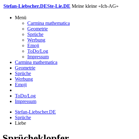
Stefan-Liebscher.DE
Ste-Lie.DE
Meine kleine «Ich-AG»
Menü
Carmina mathematica
Geometrie
Sprüche
Werbung
Emoji
ToDo/Log
Impressum
Carmina mathematica
Geometrie
Sprüche
Werbung
Emoji
ToDo/Log
Impressum
Stefan-Liebscher.DE
Sprüche
Liebe
Sprücheklopfer