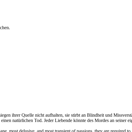
pchen.
rsiegen ihrer Quelle nicht aufhalten, sie stirbt an Blindheit und Missver
 nie einen natürlichen Tod. Jeder Liebende könnte des Mordes an seiner e
ne, most delusive, and most transient of passions, they are required to 