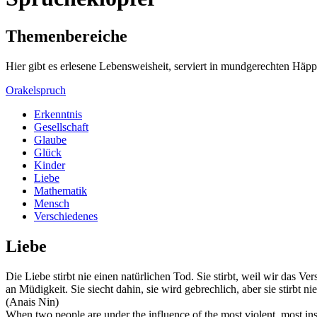
Themenbereiche
Hier gibt es erlesene Lebensweisheit, serviert in mundgerechten Häp
Orakelspruch
Erkenntnis
Gesellschaft
Glaube
Glück
Kinder
Liebe
Mathematik
Mensch
Verschiedenes
Liebe
Die Liebe stirbt nie einen natürlichen Tod. Sie stirbt, weil wir das Ve
an Müdigkeit. Sie siecht dahin, sie wird gebrechlich, aber sie stirbt
(Anais Nin)
When two people are under the influence of the most violent, most insa