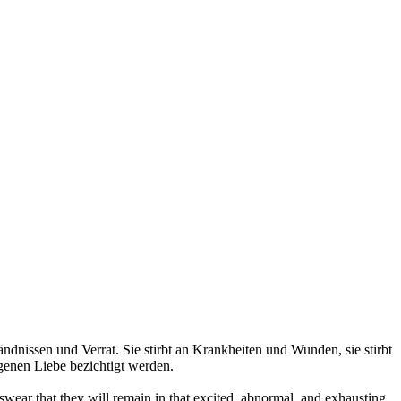
ständnissen und Verrat. Sie stirbt an Krankheiten und Wunden, sie stirbt
igenen Liebe bezichtigt werden.
swear that they will remain in that excited, abnormal, and exhausting