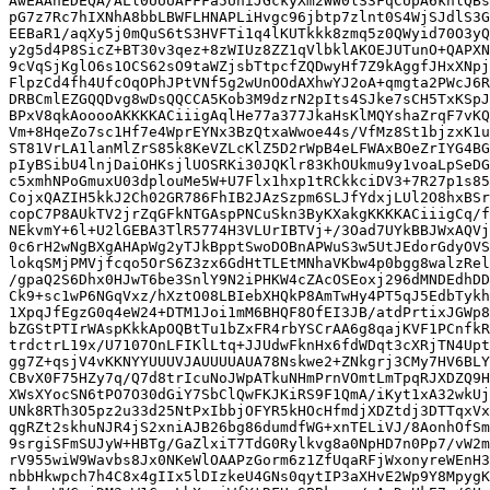
AwEAAhEDEQA/ALl0UUUAFFFa5UhiJGckyXm2WW0lS3FqCUpA6knlQBs
pG7z7Rc7hIXNhA8bbLBWFLHNAPLiHvgc96jbtp7zlnt0S4WjSJdlS3G
EEBaR1/aqXy5j0mQuS6tS3HVFTi1q4lKUTkkk8zmq5z0QWyid70O3yQ
y2g5d4P8SicZ+BT30v3qez+8zWIUz8ZZ1qVlbklAKOEJUTunO+QAPXN
9cVqSjKglO6s1OCS62sO9taWZjsbTtpcfZQDwyHf7Z9kAggfJHxXNpj
FlpzCd4fh4UfcOqOPhJPtVNf5g2wUnOOdAXhwYJ2oA+qmgta2PWcJ6R
DRBCmlEZGQQDvg8wDsQQCCA5Kob3M9dzrN2pIts4SJke7sCH5TxKSpJ
BPxV8qkAooooAKKKKACiiigAqlHe77a377JkaHsKlMQYshaZrqF7vKQ
Vm+8HqeZo7sc1Hf7e4WprEYNx3BzQtxaWwoe44s/VfMz8St1bjzxK1u
ST81VrLA1lanMlZrS85k8KeVZLcKlZ5D2rWpB4eLFWAxBOeZrIYG4BG
pIyBSibU4lnjDaiOHKsjlUOSRKi30JQKlr83KhOUkmu9y1voaLpSeDG
c5xmhNPoGmuxU03dplouMe5W+U7Flx1hxp1tRCkkciDV3+7R27p1s85
CojxQAZIH5kkJ2Ch02GR786FhIB2JAzSzpm6SLJfYdxjLUl2O8hxBSr
copC7P8AUkTV2jrZqGFkNTGAspPNCuSkn3ByKXakgKKKKACiiigCq/f
NEkvmY+6l+U2lGEBA3TlR5774H3VLUrIBTVj+/3Oad7UYkBBJWxAQVj
0c6rH2wNgBXgAHApWg2yTJkBpptSwoDOBnAPWuS3w5UtJEdorGdyOVS
lokqSMjPMVjfcqo5OrS6Z3zx6GdHtTLEtMNhaVKbw4p0bgg8walzRel
/gpaQ2S6Dhx0HJwT6be3SnlY9N2iPHKW4cZAcOSEoxj296dMNDEdhDD
Ck9+sc1wP6NGqVxz/hXztO08LBIebXHQkP8AmTwHy4PT5qJ5EdbTykh
1XpqJfEgzG0q4eW24+DTM1Joi1mM6BHQF8OfEI3JB/atdPrtixJGWp8
bZGStPTIrWAspKkkApOQBtTu1bZxFR4rbYSCrAA6g8qajKVF1PCnfkR
trdctrL19x/U7107OnLFIKlLtq+JJUdwFknHx6fdWDqt3cXRjTN4Upt
gg7Z+qsjV4vKKNYYUUUVJAUUUUAUA78Nskwe2+ZNkgrj3CMy7HV6BLY
CBvX0F75HZy7q/Q7d8trIcuNoJWpATkuNHmPrnVOmtLmTpqRJXDZQ9H
XWsXYocSN6tPO7O30dGiY7SbClQwFKJKiRS9F1QmA/iKyt1xA32wkUj
UNk8RTh3O5pz2u33d25NtPxIbbjOFYR5kHOcHfmdjXDZtdj3DTTqxVx
qgRZt2skhuNJR4jS2xniAJB26bg86dumdfWG+xnTELiVJ/8AonhOfSm
9srgiSFmSUJyW+HBTg/GaZlxiT7TdG0Rylkvg8a0NpHD7n0Pp7/vW2m
rV955wiW9Wavbs8Jx0NKeWlOAAPzGorm6z1ZfUqaRFjWxonyreWEnH3
nbbHkwpch7h4C8x4gIIx5lDIzkeU4GNs0qytIP3aXHvE2Wp9Y8MpygK