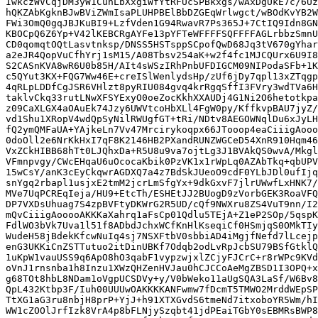
IwkczWVCqjDM3yW1CunLbXxgiWfYtRFUcSPBkxgs/wAxDgUkE7c/6Uz
hQKZAbKgknBJwBViZWmIsaPLUHPBElBbDZGEqWrlwgct/wBOdKvYB2W
FWi3OmQ0gqJBJKuBI9+LzfVden1G94RwavR7Ps365J+7CtIQ9Idn8GN
KBOCpQ6Z6Yp+V42lKEBCRgAYFe13pYFTeWFFFFSQFFFFAGLrbbzSmnU
CD0qomqtOQtLasvtnksp/DNSS5HSTsppSCpofQwD68Jq3tV670gYhar
a2eJR4QopVuCfhYrj1sM15/A08Tbsv254aK+w2f4fc1MJCQUrx6U9I8
S2CASnKVA8wR6U0b85H/AIt4sWSzIRhPnbUFDIGCM09NIPodaSFb+1K
c5QYut3KX+FQG7Ww46E+creISlWenlydsHp/zUf6jDy7qpl13xZTqgp
4qRLpLDDfCgJSR6VHlzt8pyRIU084gvq4krRgqSffI3FVry3wdTVa6H
taklvCkq33rutLNwXFSYExyO0oeZocKkhXXAUDj4G1Ni2O6hetotkpa
z09CaXLGX4aOAuEk74Jzy6UWVtcoHbXLl4FgW0py/KffkvpBAU7jyZ/
vd1Shu1XRopV4wdQpSyNilRWUgfGT+tRi/NDtv8AEGOWNqlDu6xJyLH
fQ2ymQMFaUA+YAjkeLn7Vv47Mrcirykoqpx66JTooop4eaCiiigAooo
0doOll2e6NrKkHxI7qF8K2146HB2PXandRUNZWGCeD54XnR910Hqm46
VxZCkHIBB68hTt0LJQhxDa+R5U8u9va7ojtLg3J1BVAkQS0wvA/Mkgl
VFmnpvgy/CWcEHqaU6uOcocaKbik0PzVK1x1rWpLq0AZAbTkq+qbUPV
15wCsY/anK3cEyCkqwrAGDXQ7a4z7BdSkJUeoO9cdF0YLbJDl0ufIjq
snYgq2rbapl1usjxE2tmM2jcrLmSfgYx+9dkGxvF7jlrUWwfLxHNK7/
MVe7UqPCREqIeja/HU9+EtcTh/ESHEtJJ2BUogD9zVorbGEK3RoaVFQ
DP7VXDsUhuag7S4zpBVFtyDKWrG2R5UD/cQf9NWXru8ZS4VuT9nn/I2
mQvCiiigAooooAKKKaXahrq1aFsCp01Qdlu5TEjA+Z1eP2SOp/5qspK
FdlWO3bVk7Uva1l51f8ADbdJchxWCfKnHlKseqiCf0HSmjqS0OMkTIy
WudeH58jBdekKfcwNuIq4sj7NSXFtbV0sbbiAD4iMgjfNefd7lLcejp
enG3UKKiCnZSTTutuo2itDinUBKf7Odqb2odLvRpJcbSU79BSfGtklQ
1uKpW1vauUSS9q6ApO8hO3qabF1vypzwjxlZCjyFJCrC+r8rWPc9KVd
oVnJ1rnsnba1h8Inzu1XWzQHZenHVJau0hCJCCoAeMgZBSD1I3OPQ+x
g68TOt8hbL8NDam1oVgpUCSDVy+y/V0bWeko11aUgSQA3LaSf/W6Bv8
QpL432Ktbp3F/Iuh00UUUwOAKKKKANFwmw7fDcmT5TMWO2MrddWEpSP
TtXG1aG3ru8nbjH8prP+YjJ+h91XTXGvdS6tmeNd7itxoboYR5Wm/hI
WW1cZOOlJrfIzk8VrA4p8bFLNjySzqbt41jdPEaiTGbY0sEBMRsBWP8