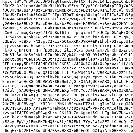
Kptxm3WY5MnSXpDxJJW64VqUfcmktp9AfCXF4SDucE4H1SqwmI6nEd9
POuK2c3zJtnbVXWn9UkeRlthYJxuMZxyqTOyy5JCnLW64kpI8Rj/APS
jJC3HUNA8uI4J+BzP1WNuvciMpDkVl3ibPE24pXAQR1Awf3x8VlFNvd
1DaUSkFxtA4sb55Gm03ZiFEpb3T0xTj0Nqi36ltqQlxtE1Iw6wTuD6g
iGN9966NmeikLnFYaGI+w4ElIZLZ/wAQxWiEz+HC3lfmx5aedzZZxht
y2GHAxkA8BUr2rFxaeDWVqkskbzEKdvdwlHJBWhCc+iRv/Wn72K61e0
rySm08/ZQ9xn9M0y31BMhaQPzBRHrXMsrVIKipIUQCkcY2HxWSukrN8
2Xm01q/TmogBa7oy671ZUeBwf6TufrIpdqiJnTYrKJCCpC0kAqHr0OR
kJZnvi5xkAZbkZKwPZfP9c00o8umv5Vj9oUXeLkua3ktPRTG0f2qaQ1
q2LElQTv6BX5T/X2optC2FizF5QtnXKDxJYKV+ERELh5k7D2rWpJU1w
Etp2SK5Up4VEbc68nGzPJ63Z6EIx1eKVciK9mQkvgFTYVj1GaV3GAHN
Fb/O+GjH4F0N+FHTHfBS0lBz0Til1uOlxorSnKFfmH/VbFRkHBxzrot
Zdu5JhSoLHo5oFskImCZAcDbzZ8yk4Clcsb9Rt9VInZ5qqWbom0X111
CugKt8g01m0eCsSGRzGDtnFZy2ZHCmchZeKTleOY/Sslq5b08l1RFJ4
0FRLricpy5PiM4FJB4FY34h1FKF51s/J00w1GdUJi0lDp/uAc1ff/dR
3FpHMcZ4T9cq6LJqcsR4M4xcOZcs77vIbixkLK0+IAShsK8ys+3Qe9N
SCoZUTwDc0rFhllopQ2lOfQDetttjZacWU42NFclVB4KWRdkk2Z2t4x
scvnFdbyvAl8Q6HceorlhNkOkEApPQ8q6pIy8OfpWM2nI1hHEf0ZKKm
KTmivClaOHc8Gc59DRWbNE8H/9mIZgQTEQIAJgUCSvABQgIbIwUJEsw
AwIEFQIIAwQWAgMBAh4BAheAAAoJECPaKgoTYwO7jWAAnA/ohOdKGs+
t7iulrj5AJ9NyGyNP2MwtAPDLEXgfwCMaXds/4hGBBARAgAGBQJK8AI
Fn8FuX2Ftk0AnjQTp5FgGSY8uyvzmh9ELpUzERk9AJ42fNkEDQ0D2GV
TW8LmbkEDQRK7/+XEBAAhAAw3Oa97/5z3eFnBVuU9icMLHX+Zl4HQeH
7Hq78gWL08VvgD+rXR2Rmhl2MKfs89ewmrDT2kkfkgIsoE6LdrdgOJB
Y3Cv4vKA031bTAPsZPW4G/akM5U+/b8zYRIZfNyP/rc7XAIqlbD3eUY
czvsu4FJZF9nADgMOWgKLksl3Kf13UZekXgxef5CHiLFgn8oV7Nxwi3
ZEnCkBVI4dEmV/phEkI9xBeMT/e3W1Wwwva1K6dMCR47PlCJAAGSZxX
/R2cyLEpVl/1FmsPH7NNQ34w8L/JBJEbIj7Yyy1a1e2E7ptCqHqQmeZ
54XxFyDz4FwTn+8lxMzYVXlGFCMPKALtaYQsrFoeZ/jpPf8NqD8WDQp
u6oqEY4bC2Ff+A3oPUhMZRAvvBX8OFbBOEoQts5XlqiAiN0GH+2kIqe