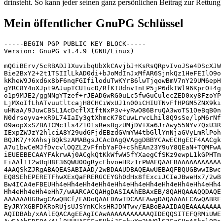
drinsteht. So kann jeder seinen ganz persönlichen Beitrag zur Rettung
Mein öffentlicher GnuPG Schlüssel
-----BEGIN PGP PUBLIC KEY BLOCK-----

Version: GnuPG v1.4.9 (GNU/Linux)

mQGiBErv/5cRBADJ1XuvibqUbXkCAvjbJ+KsRsQRpvIvoJSe4DScXJW
Bie2BxY2+2t1TSIIlLkAD0di+bJoMdInJxMfAR6SjnkQz1HeFEIlO9o
kKheW9J6xd6x8bF6nqFGIfiloduTwKYrB6lwTjqowBmV7nY29UM6epH
gYRC8Y4oXJpt9AJupTCU1ucD/RfKIUdnvInLP5jP6dkIWl96KprO+4g
o1p9MJE2/ggNNgYTzef+rJEADGwRG0uLc5fwGuCulecZED0xy8FzoYP
LjMXoIfLhATvuutltcajH8CHCiWxUJ1n00iCHIUTNvFfHPGM5ZNX9ki
uHNaA/9JuwCBSL1AcDcflXIftNxP3v+yRwO86BruQA3woTS1OeBqB0n
N0drsoyva+xR9L74IaIy3gtXhmcK78CuwLrvcLhil8Q9sSe/lpM6rNf
09aopXxSZBAICMc1ls4Z1O1sResBgzUMjDV+Xa6JrAwy55NYv7QxU3R
IExpZWJzY2hlciA8Y29udGFjdEBzdGVmYW4tbGllYnNjaGVyLmRlPoh
BQJK7/+XAhsjBQkSzAMABgsJCAcDAgQVAggDBBYCAwECHgECF4AACgk
A7u1bwCeMJfDvcvlOQZLZvFfnbYaFO+cShEAn23Y9uY8QEaN+TQMFwA
iEUEEBECAAYFAkrwAj0ACgkQtKkWfwW5fYXaegCfSKz9ewpL1kGPHTm
FiAAl1I2wUqH8F36QWU0OgRycFbvoeHRz1rPWAEQAAEBAAAAAAAAAAA
4AAQSkZJRgABAQEASABIAAD/2wBDAAUDBAQEAwUEBAQFBQUGBwwIBwc
EQ8SEhEPERETFhwXExQaFRERGCEYGh0dHx8fExciJCIeJBweHx7/2wB
Bw4ICA4eFBEUHh4eHh4eHh4eHh4eHh4eHh4eHh4eHh4eHh4eHh4eHh4
Hh4eHh4eHh4eHh7/wAARCACQAHgDASIAAhEBAxEB/8QAHQAAAQQDAQE
AAAAAAUGBwgCAwQBCf/EADoQAAEDAwIDCAAEAwgDAQAAAAECAwQABRE
EyJRYXGBFDKRoRUjsUJSYnKCksHRJDNTwv/EABoBAAIDAQEAAAAAAAA
AQIDBAb/xAAlEQACAgEEAgICAwAAAAAAAAAAAQIDEQQSITEFQRMiUWE