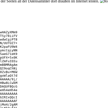
 der Seelen all der Datensammler dort draußen im Internet leisten.
wHAZyXMm9

TSy78iiFV

wdwCgjPT8

N/UUTUZ7+

K2paFU9W4

ymcCqiyNN

SaeG71eK9

pUFX+5x0K

lZmFuIEEu

mBBMRAgAm

QI9oqChNj

0ZvBu+M6W

goWlaQt7d

AAAAA/9j/

HBw8LCwkM

DAQUFBQcG

eHh4eHh4e

AAAAAAAAA

GIRIxQQcI

AAAAAAAAF

jMoH/2gAM
