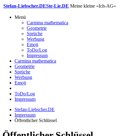
Stefan-Liebscher.DE
Ste-Lie.DE
Meine kleine «Ich-AG»
Menü
Carmina mathematica
Geometrie
Sprüche
Werbung
Emoji
ToDo/Log
Impressum
Carmina mathematica
Geometrie
Sprüche
Werbung
Emoji
ToDo/Log
Impressum
Stefan-Liebscher.DE
Impressum
Öffentlicher Schlüssel
Öffentlicher Schlüssel