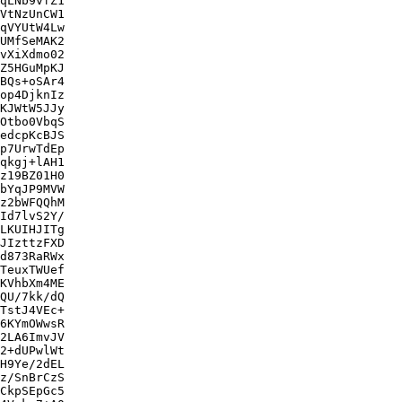
qLNb9vfZ1

VtNzUnCW1

qVYUtW4Lw

UMfSeMAK2

vXiXdmo02

Z5HGuMpKJ

BQs+oSAr4

op4DjknIz

KJWtW5JJy

Otbo0VbqS

edcpKcBJS

p7UrwTdEp

qkgj+lAH1

z19BZ01H0

bYqJP9MVW

z2bWFQQhM

Id7lvS2Y/

LKUIHJITg

JIzttzFXD

d873RaRWx

TeuxTWUef

KVhbXm4ME

QU/7kk/dQ

TstJ4VEc+

6KYmOWwsR

2LA6ImvJV

2+dUPwlWt

H9Ye/2dEL

z/SnBrCzS

CkpSEpGc5
