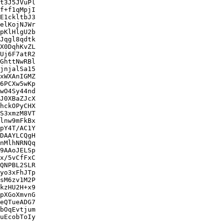
t3J5JVuPl

f+f1qMpjI

E1ckltbJ3

elKojNJWr

pKlHlgU2b

Jqgl8qdtk

X0DqhKvZL

Uj6F7atR2

GhttNwRBl

jnjalSa15

xWXAnIGMZ

6PCXw5wKp

wO4Sy44nd

J0XBaZJcX

hckOPyCHX

S3xmzM8VT

lnw9mFkBx

pY4T/AC1Y

DAAYLCQgH

nMlhNRNQq

9AAoJELSp

x/5vCfFxC

QNPBL2SLR

yo3xFhJTp

sM6zv1M2P

kzHU2H+x9

pXGoXmvnG

eQTueADG7

bOqEvtjum

uEcobToIy
