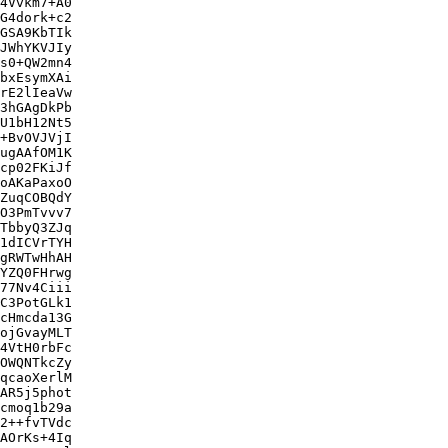
4Vvkm7+A0

G4dork+c2

GSA9KbTIk

JWhYKVJIy

s0+QW2mn4

bxEsymXAi

rE2lIeaVw

3hGAgDkPb

U1bH12Nt5

+BvOVJVjI

ugAAfOM1K

cp02FKiJf

oAKaPaxoO

ZuqCOBQdY

O3PmTvvv7

TbbyQ3ZJq

1dICVrTYH

gRWTwHhAH

YZQ0FHrwg

77Nv4Ciii

C3PotGLk1

cHmcda13G

ojGvayMLT

4VtH0rbFc

OWQNTkcZy

qcaoXerlM

AR5j5phot

cmoq1b29a

2++fvTVdc

AOrKs+4Iq
